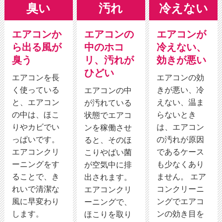
臭い
汚れ
冷えない
エアコンか
エアコンの
エアコンが
ら出る風が
中のホコ
冷えない、
臭う
リ、汚れが
効きが悪い
ひどい
エアコンを長
エアコンの効
く使っている
きが悪い、冷
エアコンの中
と、エアコン
えない、温ま
が汚れている
の中は、ほこ
らないとき
状態でエアコ
りやカビでい
は、エアコン
ンを稼働させ
っぱいです。
の汚れが原因
ると、そのほ
エアコンクリ
であるケース
こりやばい菌
ーニングをす
も少なくあり
が空気中に排
ることで、き
ません。 エア
出されます。
れいで清潔な
コンクリーニ
エアコンクリ
風に早変わり
ングでエアコ
ーニングで、
します。
ンの効き目を
ほこりを取り