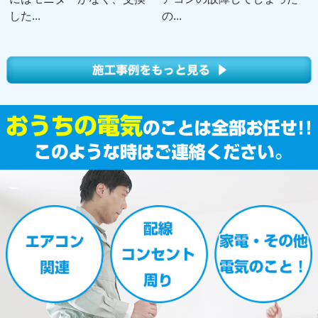
した...
の...