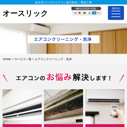
姶良市エリアのエアコン取付取外・電気工事
MENU
オースリック
toggle
naviga
HOME
>
サービス一覧
>
エアコンクリーニング・洗浄