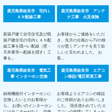
鹿児島県姶良市 宅内Ｌ
鹿児島県姶良市 アンテ
ＡＮ配線工事
ナ工事 火災保険
新築戸建て自宅住宅及び既
お客様からご連絡をいただ
築戸建住宅の宅内ＬＡＮ配
き、先月の台風からTVの映
線工事を隠ぺい配線（壁・
りが悪くアンテナを見て欲
天井裏等へ配線を隠す）工
しいと言われました。 お
事を...
客...
鹿児島県姶良市 電気工
鹿児島県姶良市 エアコ
事 インターホン交換
ン移設/電圧変更工事
録画機能付インターホンに
お客様よりエアコンの移設
交換したいとのお客様か
のご依頼がありお伺いしま
ら。 お使いのインターホン
した。 現在使われていたエ
にはモニターがなく、交換
アコンの故障してしまった