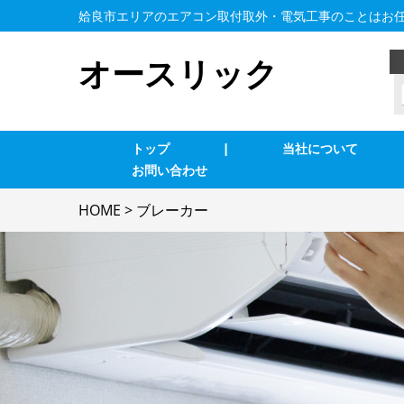
姶良市エリアのエアコン取付取外・電気工事のことはお
オースリック
トップ
|
当社について
お問い合わせ
業務用エアコン交換・取付・修理
エ
HOME
>
ブレーカー
インターホン修理・取付
照
ブレーカー修理・取付
単
電気配線工事
防