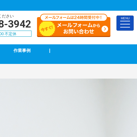
ください
MENU
8-3942
toggle
naviga
00 不定休
作業事例
|
TVアンテナ修理・取付
スイッチ修理・取付
漏電調査・修理
4k・8k受信工事