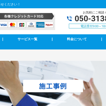
任せください！
お気軽にご相談
050-313
電話受付9:00～18:
|
サービス一覧
|
料金について
|
アコンクリーニング
エアコン修理・取付
明の修理・取付
コンセント修理・取付
相３線式切替工事
換気扇等修理・取付
犯カメラ
家庭用EV充電工事