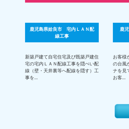
鹿児島県姶良市 宅内ＬＡＮ配
鹿児
線工事
新築戸建て自宅住宅及び既築戸建住
お客様
宅の宅内ＬＡＮ配線工事を隠ぺい配
の台風
線（壁・天井裏等へ配線を隠す）工
ナを見
事を...
お客...