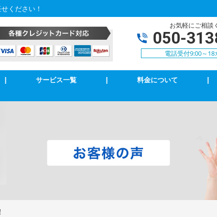
任せください！
お気軽にご相談
050-313
電話受付9:00～18:
|
サービス一覧
|
料金について
|
アコンクリーニング
エアコン修理・取付
明の修理・取付
コンセント修理・取付
相３線式切替工事
換気扇等修理・取付
犯カメラ
家庭用EV充電工事
！