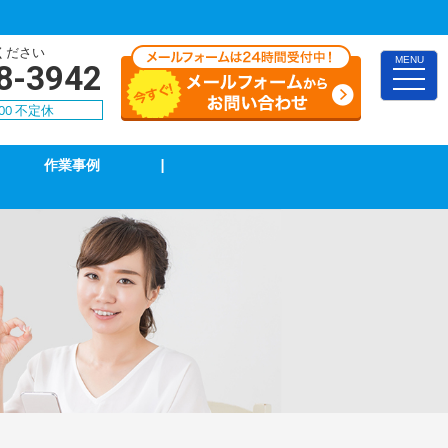
ください
MENU
8-3942
toggle
naviga
00 不定休
作業事例
|
TVアンテナ修理・取付
スイッチ修理・取付
漏電調査・修理
4k・8k受信工事