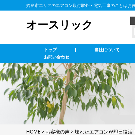
姶良市エリアのエアコン取付取外・電気工事のことはお
オースリック
トップ
|
当社について
お問い合わせ
業務用エアコン交換・取付・修理
エ
インターホン修理・取付
照
ブレーカー修理・取付
単
電気配線工事
防
HOME
>
お客様の声
>
壊れたエアコンが即日復活